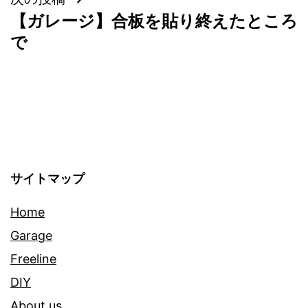
【ガレージ】合板を貼り終えたところ
ビ
で
ゲ
ー
シ
ョ
サイトマップ
ン
Home
Garage
Freeline
DIY
About us