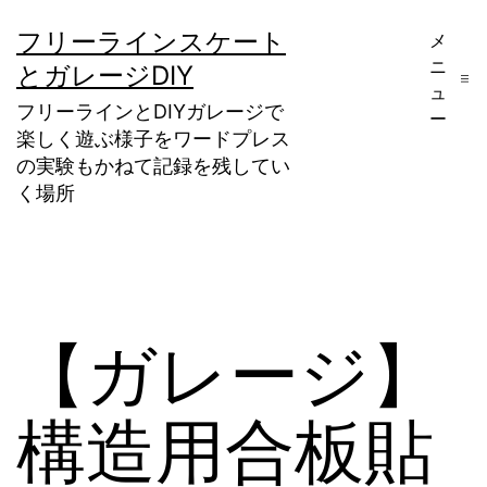
コ
フリーラインスケート
メ
ン
ニ
とガレージDIY
テ
ュ
フリーラインとDIYガレージで
ー
ン
楽しく遊ぶ様子をワードプレス
ツ
の実験もかねて記録を残してい
く場所
へ
ス
キ
ッ
【ガレージ】
プ
構造用合板貼