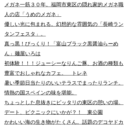
メガネ一筋３０年。福岡市東区の隠れ家的メガネ職
人の店「うめのメガネ」
優しい光に包まれる。幻想的な雰囲気の「長崎ラン
タンフェスタ」。
真っ黒！びっくり！「富山ブラック黒醤油らーめ
ん」麺屋いろは
初体験！！！ジューシーなりんご豚、お酒の種類も
豊富でおしゃれなカフェ。 トレネ
暑い季節日当たりのいいテラスでまったりランチ。
情熱の国スペインの味を堪能。
ちょっとした息抜きにピッタリの東区の憩いの場。
デート、ピクニックにいかが？！ 東公園
かわいい海の生き物がたくさん。話題のデコヤドカ