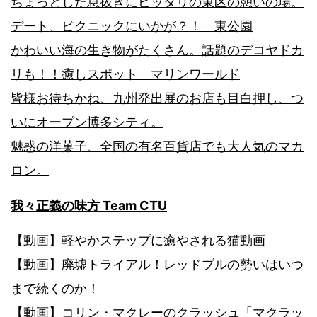
ちょっとした息抜きにピッタリの東区の憩いの場。
デート、ピクニックにいかが？！ 東公園
かわいい海の生き物がたくさん。話題のデコヤドカ
リも！！癒しスポット マリンワールド
皆様お待ちかね、九州発出展のお店も目白押し、つ
いにオープン博多シティ。
魅惑の洋菓子、全国の有名百貨店でも大人気のマカ
ロン。
我々正義の味方 Team CTU
【動画】軽やかステップに癒やされる猫動画
【動画】廃墟トライアル！レッドブルの勢いはいつ
まで続くのか！
【動画】コリン・マクレーのクラッシュ「マクラッ