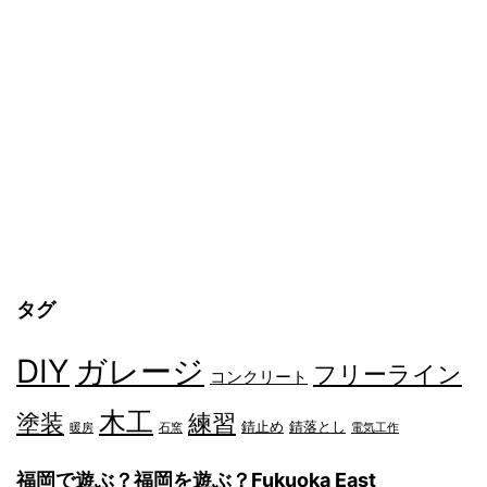
タグ
DIY
ガレージ
フリーライン
コンクリート
木工
塗装
練習
錆止め
錆落とし
暖房
石窯
電気工作
福岡で遊ぶ？福岡を遊ぶ？Fukuoka East