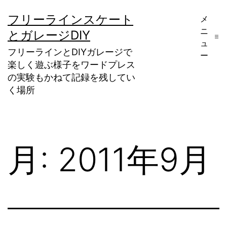
コ
フリーラインスケート
メ
ン
ニ
とガレージDIY
テ
ュ
フリーラインとDIYガレージで
ー
ン
楽しく遊ぶ様子をワードプレス
ツ
の実験もかねて記録を残してい
く場所
へ
ス
キ
月:
2011年9月
ッ
プ