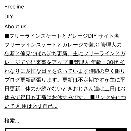
り
Freeline
DIY
About us
■フリーラインスケートとガレージDIY サイト名：
フリーラインスケートとガレージで遊ぶ 管理人の
独断と偏見でぼちぼち更新、主にフリーラインとガ
レージでの出来事をアップ ■管理人 年齢：30代 そ
れなりに多忙な日々を送っています時間の空く限り
ブログ更新頑張ります。更新は不定期ですが主に平
日更新。体力が続かないときおじさん達は土日はお
休みで祝日も更新はお休すみです。 ■リンク先につ
いて 利用は必ず自己…
検索…