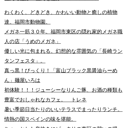
わくわく、どきどき、かわいい動物と癒しの植物
達。福岡市動物園。
メガネ一筋３０年。福岡市東区の隠れ家的メガネ職
人の店「うめのメガネ」
優しい光に包まれる。幻想的な雰囲気の「長崎ラン
タンフェスタ」。
真っ黒！びっくり！「富山ブラック黒醤油らーめ
ん」麺屋いろは
初体験！！！ジューシーなりんご豚、お酒の種類も
豊富でおしゃれなカフェ。 トレネ
暑い季節日当たりのいいテラスでまったりランチ。
情熱の国スペインの味を堪能。