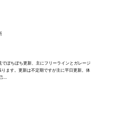
所
偏見でぼちぼち更新、主にフリーラインとガレージ
頑張ります。更新は不定期ですが主に平日更新。体
己…