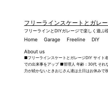
コ
ン
テ
フリーラインスケートとガレージ
ン
フリーラインとDIYガレージで楽しく遊
ツ
Home
Garage
Freeline
DIY
へ
About us
ス
■フリーラインスケートとガレージDIY サイ
キ
での出来事をアップ ■管理人 年齢：30代 
ッ
力が続かないときおじさん達は土日はお休みで祝
プ