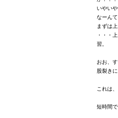
いやいや
なーんて
まずは上
・・・上
習。
おお、す
股裂きに
これは、
短時間で