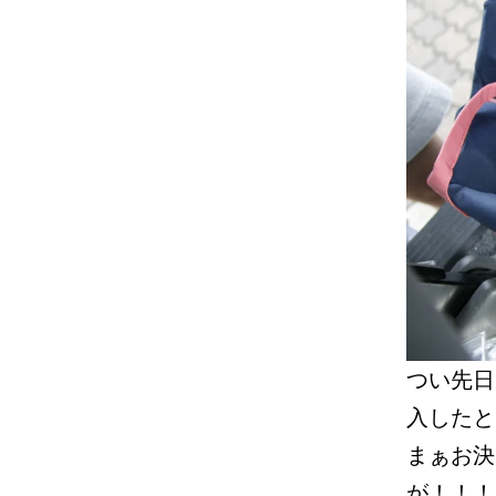
つい先日
入したと
まぁお決
が！！！