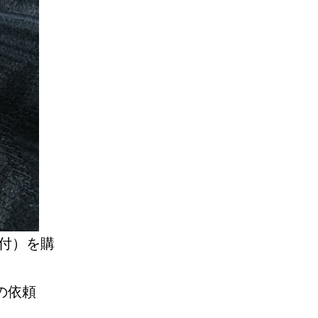
付）を購
の依頼