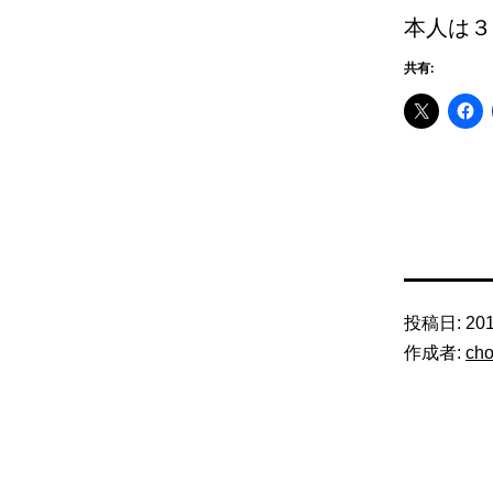
本人は３
共有:
投稿日:
20
作成者:
ch