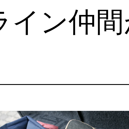
ライン仲間
。