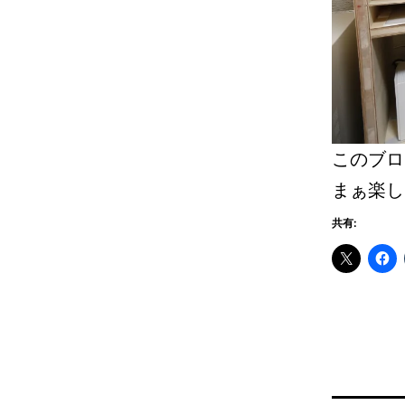
このブロ
まぁ楽し
共有: