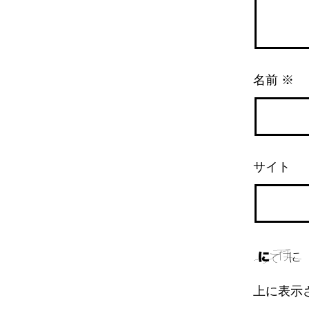
名前
※
サイト
上に表示