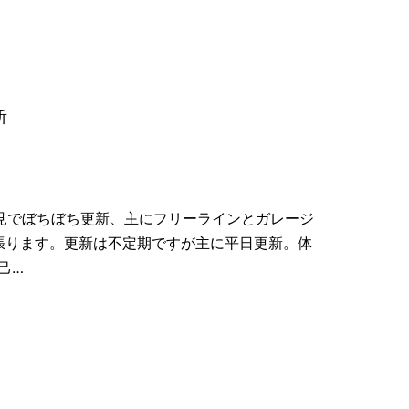
所
偏見でぼちぼち更新、主にフリーラインとガレージ
頑張ります。更新は不定期ですが主に平日更新。体
己…