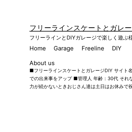
コ
ン
テ
フリーラインスケートとガレージ
ン
フリーラインとDIYガレージで楽しく遊
ツ
Home
Garage
Freeline
DIY
へ
About us
ス
■フリーラインスケートとガレージDIY サイ
キ
での出来事をアップ ■管理人 年齢：30代 
ッ
力が続かないときおじさん達は土日はお休みで祝
プ