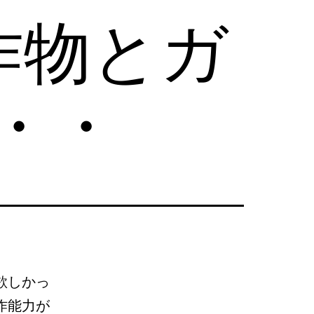
作物とガ
・・
欲しかっ
作能力が