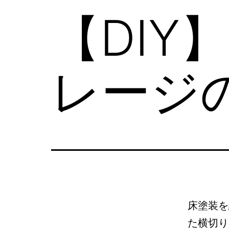
【DIY
レージ
床塗装を
た横切り