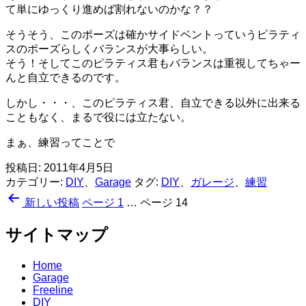
て単にゆっくり進めば割れないのかな？？
そうそう、このポーズは確かサイドベントっていうピラティ
スのポーズらしくバランスが大事らしい。
そう！そしてこのピラティス君もバランスは重視してちゃー
んと自立できるのです。
しかし・・・、このピラティス君、自立できる以外に出来る
こともなく、まるで役には立たない。
まぁ、練習ってことで
投稿日:
2011年4月5日
カテゴリー:
DIY
、
Garage
タグ:
DIY
、
ガレージ
、
練習
投
新しい
投稿
ページ 1
…
ページ 14
稿
サイトマップ
の
ペ
Home
Garage
ー
Freeline
DIY