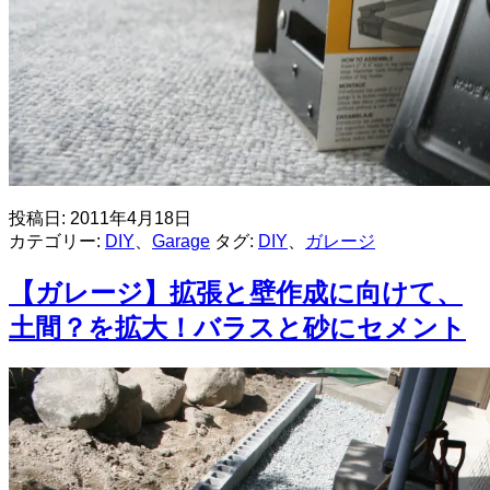
投稿日:
2011年4月18日
カテゴリー:
DIY
、
Garage
タグ:
DIY
、
ガレージ
【ガレージ】拡張と壁作成に向けて、
土間？を拡大！バラスと砂にセメント