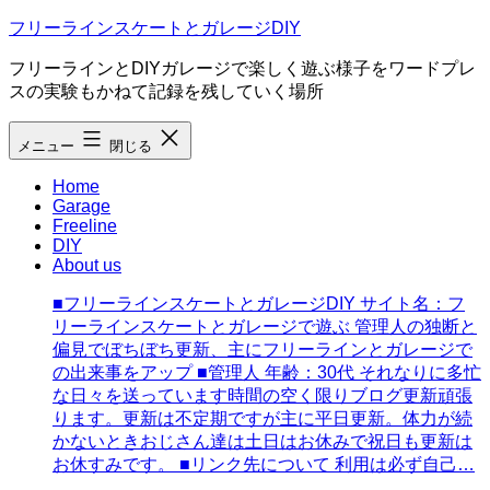
コ
フリーラインスケートとガレージDIY
ン
フリーラインとDIYガレージで楽しく遊ぶ様子をワードプレ
テ
スの実験もかねて記録を残していく場所
ン
ツ
へ
メニュー
閉じる
ス
Home
キ
Garage
ッ
Freeline
プ
DIY
About us
■フリーラインスケートとガレージDIY サイト名：フ
リーラインスケートとガレージで遊ぶ 管理人の独断と
偏見でぼちぼち更新、主にフリーラインとガレージで
の出来事をアップ ■管理人 年齢：30代 それなりに多忙
な日々を送っています時間の空く限りブログ更新頑張
ります。更新は不定期ですが主に平日更新。体力が続
かないときおじさん達は土日はお休みで祝日も更新は
お休すみです。 ■リンク先について 利用は必ず自己…