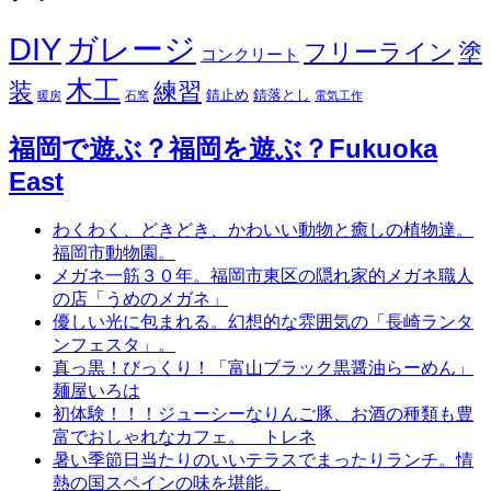
DIY
ガレージ
フリーライン
塗
コンクリート
木工
装
練習
錆止め
錆落とし
暖房
石窯
電気工作
福岡で遊ぶ？福岡を遊ぶ？Fukuoka
East
わくわく、どきどき、かわいい動物と癒しの植物達。
福岡市動物園。
メガネ一筋３０年。福岡市東区の隠れ家的メガネ職人
の店「うめのメガネ」
優しい光に包まれる。幻想的な雰囲気の「長崎ランタ
ンフェスタ」。
真っ黒！びっくり！「富山ブラック黒醤油らーめん」
麺屋いろは
初体験！！！ジューシーなりんご豚、お酒の種類も豊
富でおしゃれなカフェ。 トレネ
暑い季節日当たりのいいテラスでまったりランチ。情
熱の国スペインの味を堪能。