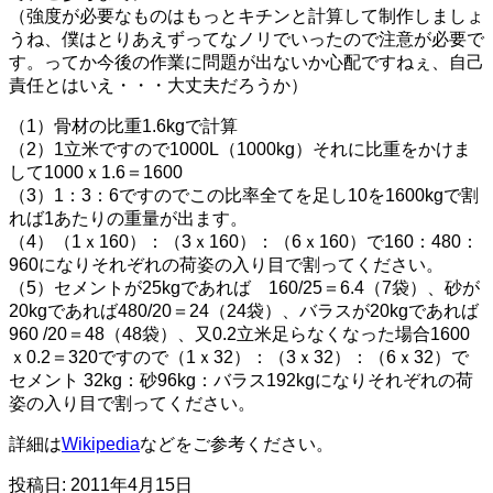
（強度が必要なものはもっとキチンと計算して制作しましょ
うね、僕はとりあえずってなノリでいったので注意が必要で
す。ってか今後の作業に問題が出ないか心配ですねぇ、自己
責任とはいえ・・・大丈夫だろうか）
（1）骨材の比重1.6kgで計算
（2）1立米ですので1000L（1000kg）それに比重をかけま
して1000ｘ1.6＝1600
（3）1：3：6ですのでこの比率全てを足し10を1600kgで割
れば1あたりの重量が出ます。
（4）（1ｘ160）：（3ｘ160）：（6ｘ160）で160：480：
960になりそれぞれの荷姿の入り目で割ってください。
（5）セメントが25kgであれば 160/25＝6.4（7袋）、砂が
20kgであれば480/20＝24（24袋）、バラスが20kgであれば
960 /20＝48（48袋）、又0.2立米足らなくなった場合1600
ｘ0.2＝320ですので（1ｘ32）：（3ｘ32）：（6ｘ32）で
セメント 32kg：砂96kg：バラス192kgになりそれぞれの荷
姿の入り目で割ってください。
詳細は
Wikipedia
などをご参考ください。
投稿日:
2011年4月15日