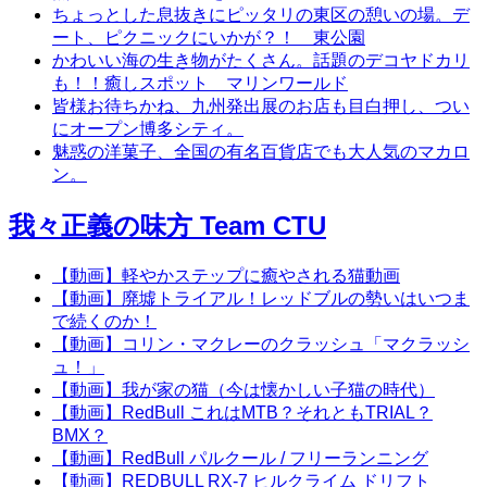
ちょっとした息抜きにピッタリの東区の憩いの場。デ
ート、ピクニックにいかが？！ 東公園
かわいい海の生き物がたくさん。話題のデコヤドカリ
も！！癒しスポット マリンワールド
皆様お待ちかね、九州発出展のお店も目白押し、つい
にオープン博多シティ。
魅惑の洋菓子、全国の有名百貨店でも大人気のマカロ
ン。
我々正義の味方 Team CTU
【動画】軽やかステップに癒やされる猫動画
【動画】廃墟トライアル！レッドブルの勢いはいつま
で続くのか！
【動画】コリン・マクレーのクラッシュ「マクラッシ
ュ！」
【動画】我が家の猫（今は懐かしい子猫の時代）
【動画】RedBull これはMTB？それともTRIAL？
BMX？
【動画】RedBull パルクール / フリーランニング
【動画】REDBULL RX-7 ヒルクライム ドリフト