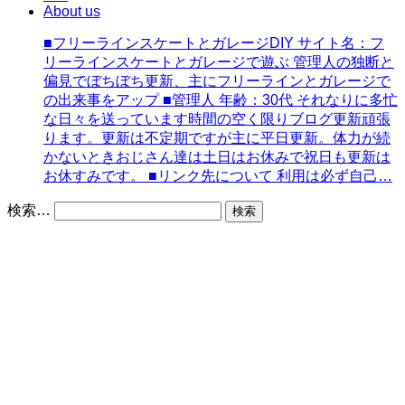
ジ
About us
送
■フリーラインスケートとガレージDIY サイト名：フ
り
リーラインスケートとガレージで遊ぶ 管理人の独断と
偏見でぼちぼち更新、主にフリーラインとガレージで
の出来事をアップ ■管理人 年齢：30代 それなりに多忙
な日々を送っています時間の空く限りブログ更新頑張
ります。更新は不定期ですが主に平日更新。体力が続
かないときおじさん達は土日はお休みで祝日も更新は
お休すみです。 ■リンク先について 利用は必ず自己…
検索…