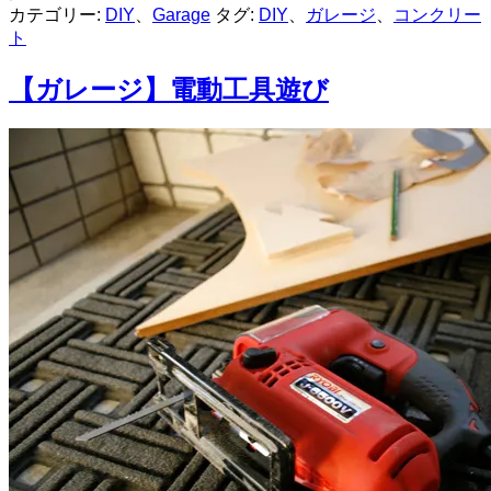
カテゴリー:
DIY
、
Garage
タグ:
DIY
、
ガレージ
、
コンクリー
ト
【ガレージ】電動工具遊び